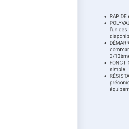
RAPIDE et
POLYVAL
l’un de
disponib
DÉMARRA
command
3/10ème
FONCTIO
simple
RÉSISTA
préconisé
équipem