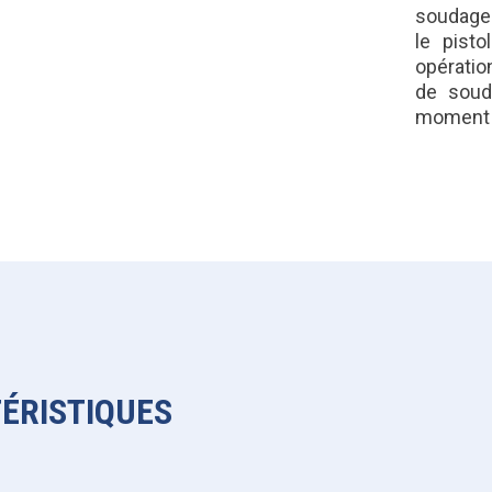
soudage 
le pisto
opérati
de soud
moment o
ÉRISTIQUES