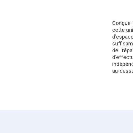
Conçue p
cette un
d'espace
suffisam
de répa
d'effe
indépend
au-dessu