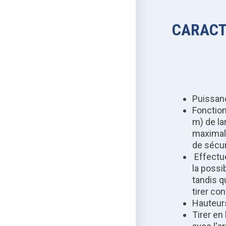
CARACT
Puissanc
Fonction
m) de la
maximale
de sécur
Effectu
la possib
tandis q
tirer con
Hauteurs
Tirer en